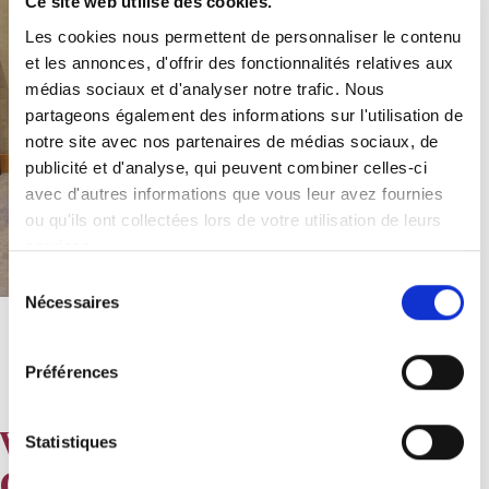
Ce site web utilise des cookies.
Les cookies nous permettent de personnaliser le contenu
et les annonces, d'offrir des fonctionnalités relatives aux
médias sociaux et d'analyser notre trafic. Nous
partageons également des informations sur l'utilisation de
notre site avec nos partenaires de médias sociaux, de
publicité et d'analyse, qui peuvent combiner celles-ci
avec d'autres informations que vous leur avez fournies
ou qu'ils ont collectées lors de votre utilisation de leurs
services.
Sélection
Nécessaires
Fourniture et pose de moquette réalisée sur mesure et
du
posée sur thibaude dans six couloirs (2000m²).
consentement
Préférences
Villa Tallulah - Le Moule,
Statistiques
Guadeloupe