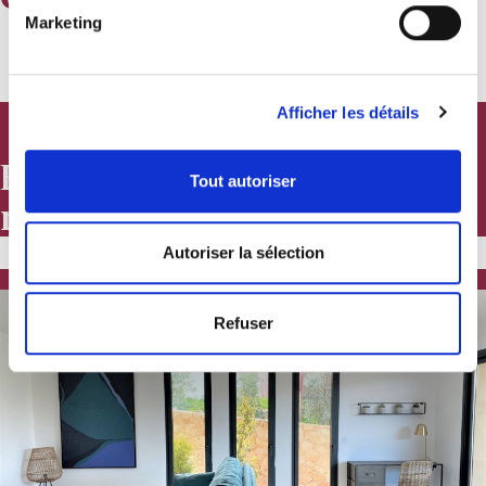
Marketing
Afficher les détails
Résidence Storia d'estate Ile
Tout autoriser
rousse
Autoriser la sélection
+
Refuser